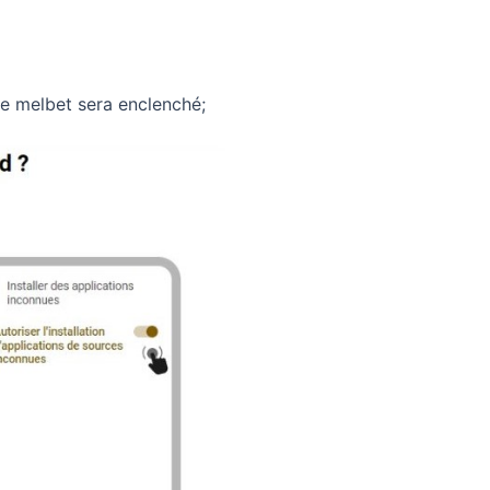
e melbet sera enclenché;