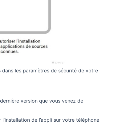
s dans les paramètres de sécurité de votre
k dernière version que vous venez de
 l’installation de l’appli sur votre téléphone