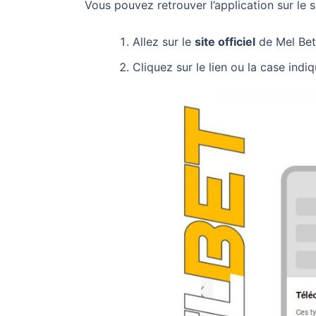
Vous pouvez retrouver l’application sur le s
Allez sur le
site officiel
de Mel Bet
Cliquez sur le lien ou la case indi