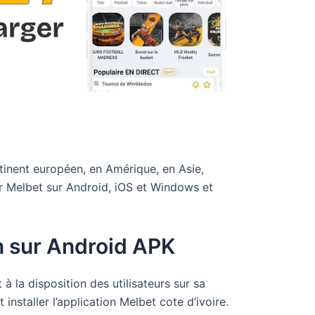
ntinent européen, en Amérique, en Asie,
er Melbet sur Android, iOS et Windows et
on sur Android APK
 la disposition des utilisateurs sur sa
nstaller l’application Melbet cote d’ivoire.