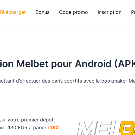
Télécharger
Bonus
Code promo
Inscription
P
ation Melbet pour Android (AP
ttant d’effectuer des paris sportifs avec le bookmaker Mel
sur votre premier dépôt.
o : 130 EUR à parier
(
130