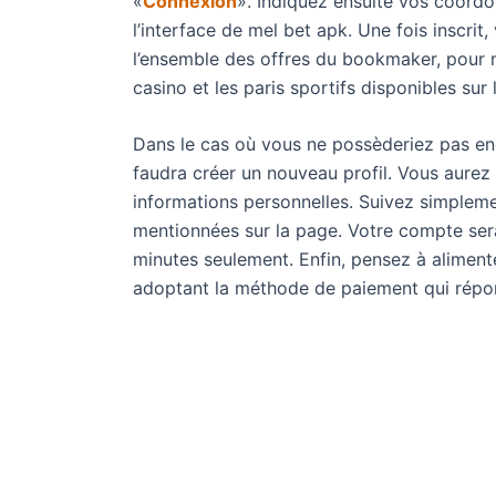
«
Connexion
». Indiquez ensuite vos coord
l’interface de mel bet apk. Une fois inscrit
l’ensemble des offres du bookmaker, pour n
casino et les paris sportifs disponibles sur 
Dans le cas où vous ne possèderiez pas en
faudra créer un nouveau profil. Vous aurez 
informations personnelles. Suivez simplemen
mentionnées sur la page. Votre compte ser
minutes seulement. Enfin, pensez à alimen
adoptant la méthode de paiement qui répo