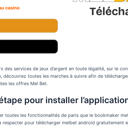
au casino
s des services de jeux d’argent en toute légalité, sur le co
e, découvrez toutes les marches à suivre afin de télécharg
utes les offres Mel Bet.
étape pour installer l’applicati
 toutes les fonctionnalités de paris que le bookmaker met à
 respecter pour télécharger melbet android gratuitement et i