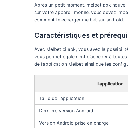
Après un petit moment, melbet apk nouvelle
sur votre appareil mobile, vous devez imp
comment télécharger melbet sur android. 
Caractéristiques et prérequi
Avec Melbet ci apk, vous avez la possibilité
vous permet également d’accéder à toutes l
de l’application Melbet ainsi que les confi
l’application
Taille de l’application
Dernière version Android
Version Android prise en charge