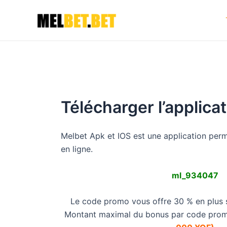
Skip
to
content
Télécharger l’applic
Melbet Apk et IOS est une application perme
en ligne.
ml_934047
Le code promo vous offre 30 % en plus 
Montant maximal du bonus par code prom