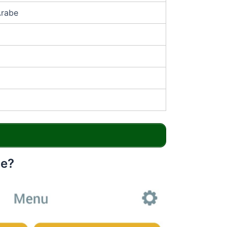
Arabe
ne?